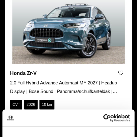
Honda Zr-V
2.0 Full Hybrid Advance Automaat MY 2027 | Headup
Display | Bose Sound | Panorama/schuifkanteldak |
Stoelverwarming | Stuurverwa
CVT
2026
10 km
Kenteken:
n.t.b.
Prijs:
€ 48.985,00