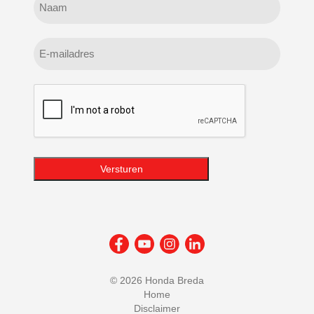
Geen
titel
E-
mailadres
CAPTCHA
Versturen
©
2026 Honda Breda
Home
Disclaimer