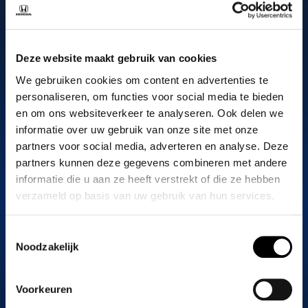
systeem van de Civic. Geniet van elektrische acceleratie, een
grotere actieradius en aanpasbare rijmodi – allemaal naadloos
geïntegreerd voor een ongeëvenaarde rijervaring.
Deze website maakt gebruik van cookies
Volledig hybride vermogen
We gebruiken cookies om content en advertenties te
personaliseren, om functies voor social media te bieden
De Civic is zelfopladend en maakt gebruik van een
en om ons websiteverkeer te analyseren. Ook delen we
combinatie van twee elektromotoren, een benzinemotor en
informatie over uw gebruik van onze site met onze
een regeneratief remsysteem om de EV-batterij onderweg op
partners voor social media, adverteren en analyse. Deze
te laden zonder dat u een stekker nodig heeft. In tegenstelling
partners kunnen deze gegevens combineren met andere
tot een mild hybride kan hij uitsluitend op elektrische energie
informatie die u aan ze heeft verstrekt of die ze hebben
verzameld op basis van uw gebruik van hun services.
rijden – met onmiddellijke acceleratie vanuit stilstand, net als
een elektrische auto.
Toestemmingsselectie
Geavanceerde e:HEV aandrijflijn
Noodzakelijk
De geavanceerde e:HEV aandrijflijn heeft drie autonome
aandrijfsystemen die prestaties en zuinigheid leveren:
Voorkeuren
Elektrische aandrijving voor stille, onmiddellijke kracht;