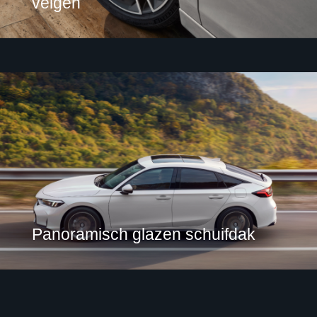
velgen
Panoramisch glazen schuifdak