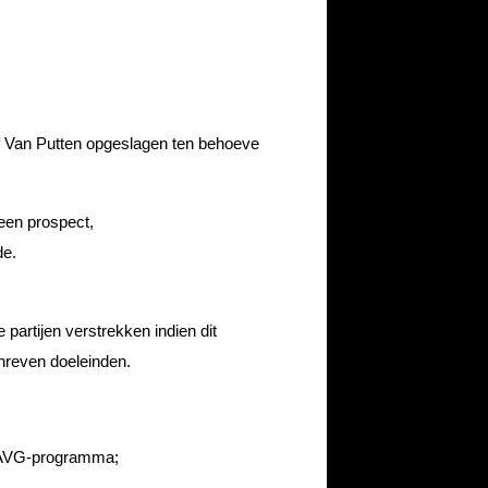
 Van Putten opgeslagen ten behoeve
een prospect,
de.
partijen verstrekken indien dit
chreven doeleinden.
t AVG-programma;