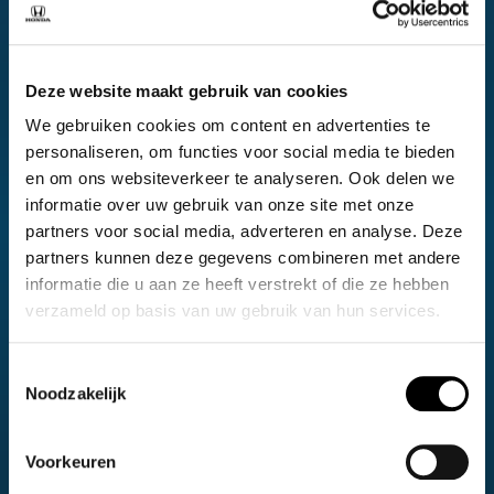
omstandigheden. Het systeem past verschillende instellingen
aan, zoals de aandrijving, gasrespons, stuurgevoel, vering en
Adaptive Cruise Control. Comfortmodus: Ontspannen
Deze website maakt gebruik van cookies
rijervaring, zachtere vering, gedempt motorgeluid GT-modus:
Responsief maar soepel voor aangenaam cruisen over lange
We gebruiken cookies om content en advertenties te
personaliseren, om functies voor social media te bieden
afstanden Sportmodus: Verbeterde gasrespons,
en om ons websiteverkeer te analyseren. Ook delen we
veringsinstellingen, chassisstijfheid en stuurgevoeligheid
informatie over uw gebruik van onze site met onze
Individuele modus: Hiermee kunt u elke instelling zelf
partners voor social media, adverteren en analyse. Deze
aanpassen.
partners kunnen deze gegevens combineren met andere
informatie die u aan ze heeft verstrekt of die ze hebben
GT comfort & stijl
verzameld op basis van uw gebruik van hun services.
Wanneer u plaatsneemt in de verfijnde, nauw aansluitende
lederen stoelen, ontworpen voor comfort tijdens lange ritten,
Toestemmingsselectie
en het perfect gevormde ‘D’-vormige stuurwiel vastpakt,
Noodzakelijk
merkt u dat het ergonomische interieur hints geeft naar de
GT-stamboom van de auto. Het volledig digitale 10,2″ digitale
Voorkeuren
bestuurdersscherm zorgt ervoor dat essentiële informatie