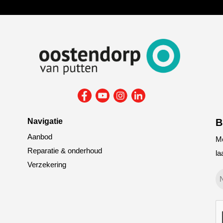
Navigatie
B
Aanbod
Me
Reparatie & onderhoud
la
Verzekering
G
tit
C