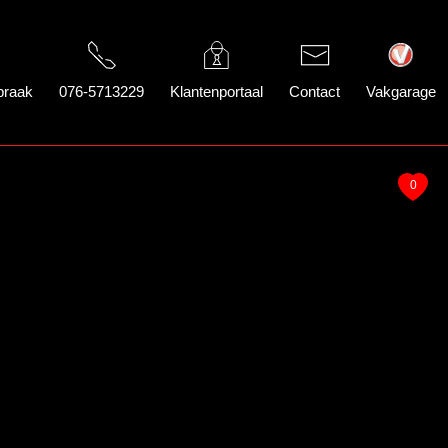
praak
076-5713229
Klantenportaal
Contact
Vakgarage
0