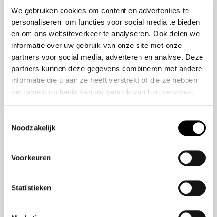
50 jaar bestaan
ZR-V e:HEV
We gebruiken cookies om content en advertenties te
CR-V e:HEV &
personaliseren, om functies voor social media te bieden
e:PHEV
en om ons websiteverkeer te analyseren. Ook delen we
HR-V e:HEV
informatie over uw gebruik van onze site met onze
partners voor social media, adverteren en analyse. Deze
Civic e:HEV
partners kunnen deze gegevens combineren met andere
Jazz e:HEV
informatie die u aan ze heeft verstrekt of die ze hebben
Civic Type R
verzameld op basis van uw gebruik van hun services.
Prelude e:HEV
Toestemmingsselectie
Noodzakelijk
Navigatie
Aanbod
Voorkeuren
Reparatie & onderhoud
Verzekering
Statistieken