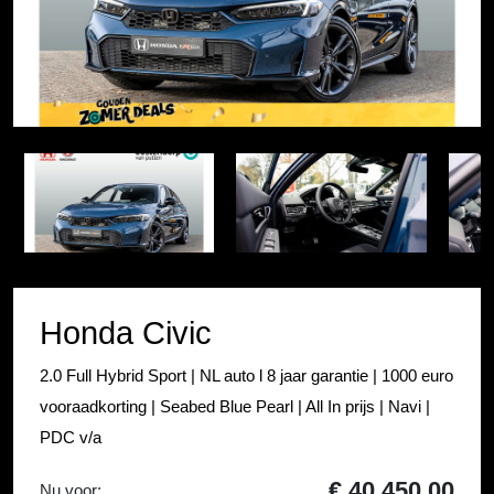
Item
1
Item
of
1
45
of
45
Honda Civic
2.0 Full Hybrid Sport | NL auto l 8 jaar garantie | 1000 euro
vooraadkorting | Seabed Blue Pearl | All In prijs | Navi |
PDC v/a
€ 40.450,00
Nu voor: