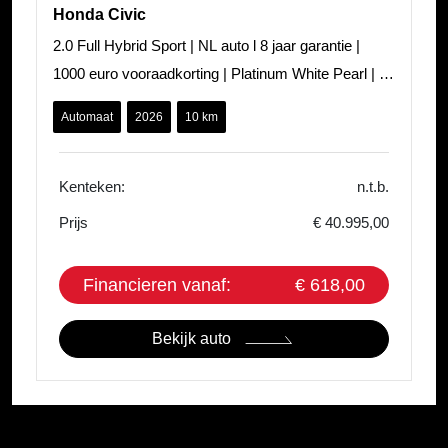
Honda Civic
2.0 Full Hybrid Sport | NL auto l 8 jaar garantie |
1000 euro vooraadkorting | Platinum White Pearl | All
In prijs | Navi | PDC
Automaat
2026
10 km
Kenteken:
n.t.b.
Prijs
€ 40.995,00
Financieren vanaf:
€ 618,00
Bekijk auto