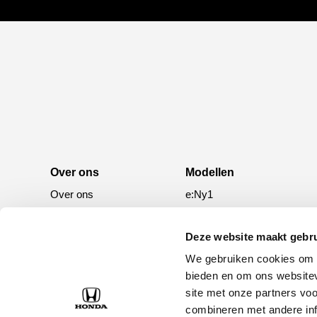
Over ons
Modellen
Over ons
e:Ny1
50 jaar bestaan
ZR-V e:HEV
CR-V e:HEV &
Deze website maakt gebru
e:PHEV
We gebruiken cookies om c
HR-V e:HEV
bieden en om ons websitev
site met onze partners vo
Civic e:HEV
combineren met andere inf
Jazz e:HEV