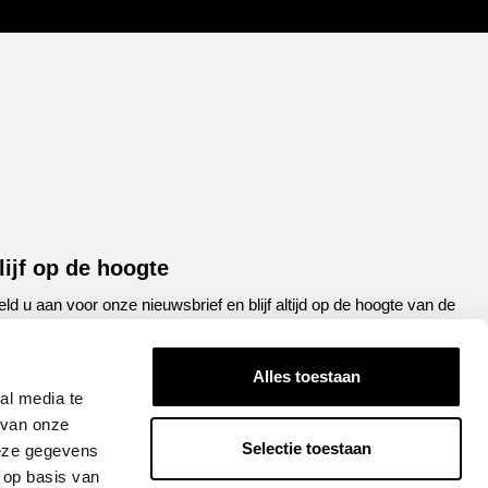
lijf op de hoogte
ld u aan voor onze nieuwsbrief en blijf altijd op de hoogte van de
atste ontwikkelingen binnen Honda Breda
Alles toestaan
een
E-
al media te
el
mailadres
 van onze
Selectie toestaan
deze gegevens
APTCHA
 op basis van