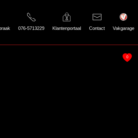
praak
076-5713229
Klantenportaal
Contact
Vakgarage
0