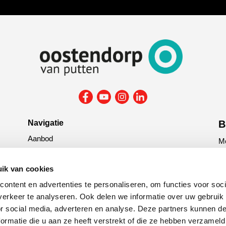
Navigatie
B
Aanbod
Me
Reparatie & onderhoud
la
Verzekering
ik van cookies
G
ontent en advertenties te personaliseren, om functies voor soci
tit
erkeer te analyseren. Ook delen we informatie over uw gebruik
or social media, adverteren en analyse. Deze partners kunnen 
C
ormatie die u aan ze heeft verstrekt of die ze hebben verzameld