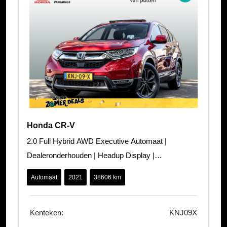
Honda CR-V
2.0 Full Hybrid AWD Executive Automaat |
Dealeronderhouden | Headup Display |
Panoramadak | Carplay/ Android auto | Adaptieve Cr
Automaat
2021
38606 km
Kenteken:
KNJ09X