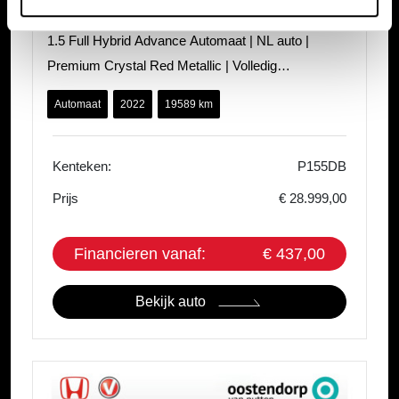
Honda HR-V
1.5 Full Hybrid Advance Automaat | NL auto |
Premium Crystal Red Metallic | Volledig
Dealeronderhouden | 1e eigenaar | Navi | Ca
Automaat
2022
19589 km
Kenteken:
P155DB
Prijs
€ 28.999,00
Financieren vanaf:
€ 437,00
Bekijk auto