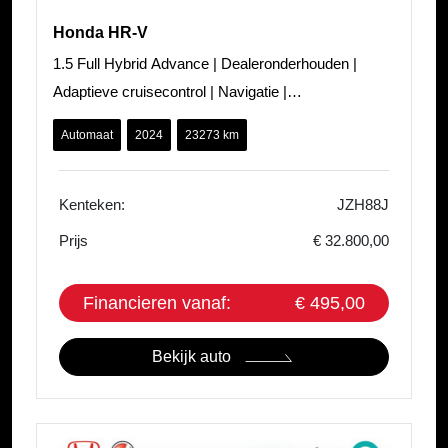
Honda HR-V
1.5 Full Hybrid Advance | Dealeronderhouden |
Adaptieve cruisecontrol | Navigatie |
Stoelverwarming | PDC voor en achter | Elekt
Automaat
2024
23273 km
Kenteken:
JZH88J
Prijs
€ 32.800,00
Financieren vanaf:
€ 495,00
Bekijk auto