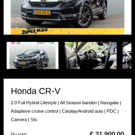
Item
1
Item
of
1
38
of
38
Honda CR-V
2.0 Full Hybrid Lifestyle | All Season banden | Navigatie |
Adaptieve cruise control | Carplay/Android auto | PDC |
Camera | Sto
€ 31.900,00
Nu voor: