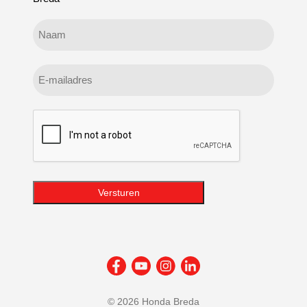
Geen
titel
E-
mailadres
CAPTCHA
Versturen
©
2026 Honda Breda