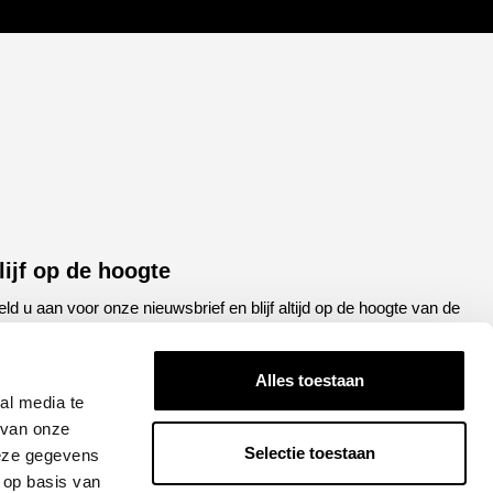
lijf op de hoogte
ld u aan voor onze nieuwsbrief en blijf altijd op de hoogte van de
atste ontwikkelingen binnen Honda Breda
Alles toestaan
een
E-
al media te
el
mailadres
 van onze
Selectie toestaan
deze gegevens
APTCHA
 op basis van