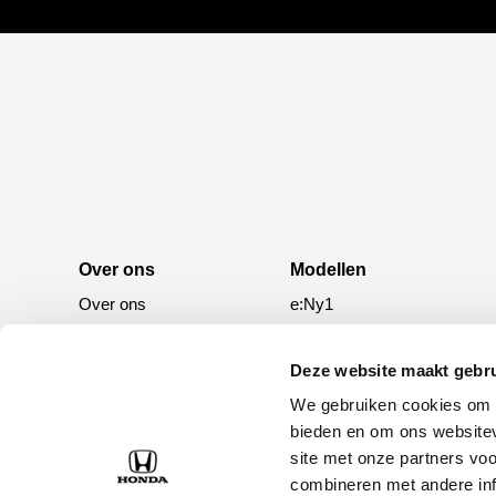
Over ons
Modellen
Over ons
e:Ny1
50 jaar bestaan
ZR-V e:HEV
CR-V e:HEV &
Deze website maakt gebru
e:PHEV
We gebruiken cookies om c
HR-V e:HEV
bieden en om ons websitev
site met onze partners vo
Civic e:HEV
combineren met andere inf
Jazz e:HEV