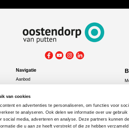
Navigatie
B
Aanbod
Me
Reparatie & onderhoud
la
Verzekering
ik van cookies
G
ontent en advertenties te personaliseren, om functies voor soci
tit
erkeer te analyseren. Ook delen we informatie over uw gebruik
or social media, adverteren en analyse. Deze partners kunnen 
C
ormatie die u aan ze heeft verstrekt of die ze hebben verzameld