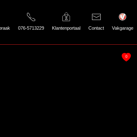
praak
076-5713229
Klantenportaal
Contact
Vakgarage
0