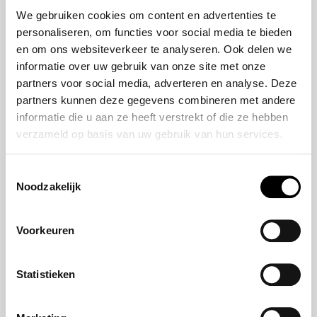
50 jaar bestaan
ZR-V e:HEV
We gebruiken cookies om content en advertenties te
CR-V e:HEV &
personaliseren, om functies voor social media te bieden
e:PHEV
en om ons websiteverkeer te analyseren. Ook delen we
HR-V e:HEV
informatie over uw gebruik van onze site met onze
partners voor social media, adverteren en analyse. Deze
Civic e:HEV
partners kunnen deze gegevens combineren met andere
Jazz e:HEV
informatie die u aan ze heeft verstrekt of die ze hebben
Civic Type R
verzameld op basis van uw gebruik van hun services.
Prelude e:HEV
Toestemmingsselectie
Noodzakelijk
Navigatie
Aanbod
Voorkeuren
Reparatie & onderhoud
Verzekering
Statistieken