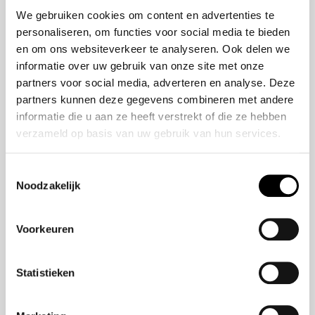
50 jaar bestaan
ZR-V e:HEV
We gebruiken cookies om content en advertenties te
CR-V e:HEV &
personaliseren, om functies voor social media te bieden
e:PHEV
en om ons websiteverkeer te analyseren. Ook delen we
HR-V e:HEV
informatie over uw gebruik van onze site met onze
partners voor social media, adverteren en analyse. Deze
Civic e:HEV
partners kunnen deze gegevens combineren met andere
Jazz e:HEV
informatie die u aan ze heeft verstrekt of die ze hebben
Civic Type R
verzameld op basis van uw gebruik van hun services.
Prelude e:HEV
Toestemmingsselectie
Noodzakelijk
Navigatie
Aanbod
Voorkeuren
Reparatie & onderhoud
Verzekering
Statistieken