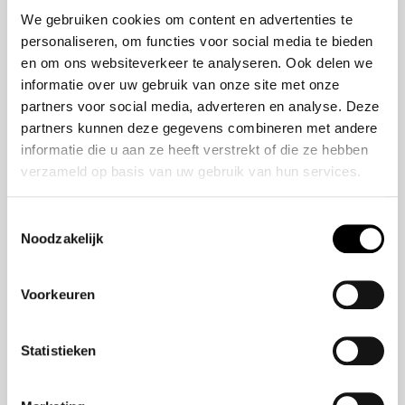
50 jaar bestaan
ZR-V e:HEV
We gebruiken cookies om content en advertenties te
CR-V e:HEV &
personaliseren, om functies voor social media te bieden
e:PHEV
en om ons websiteverkeer te analyseren. Ook delen we
HR-V e:HEV
informatie over uw gebruik van onze site met onze
partners voor social media, adverteren en analyse. Deze
Civic e:HEV
partners kunnen deze gegevens combineren met andere
Jazz e:HEV
informatie die u aan ze heeft verstrekt of die ze hebben
Civic Type R
verzameld op basis van uw gebruik van hun services.
Prelude e:HEV
Toestemmingsselectie
Noodzakelijk
Navigatie
Aanbod
Voorkeuren
Reparatie & onderhoud
Verzekering
Statistieken