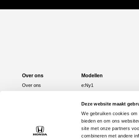
Over ons
Modellen
Over ons
e:Ny1
50 jaar bestaan
ZR-V e:HEV
CR-V e:HEV &
Deze website maakt gebru
e:PHEV
We gebruiken cookies om c
HR-V e:HEV
bieden en om ons websitev
site met onze partners vo
Civic e:HEV
combineren met andere inf
Jazz e:HEV