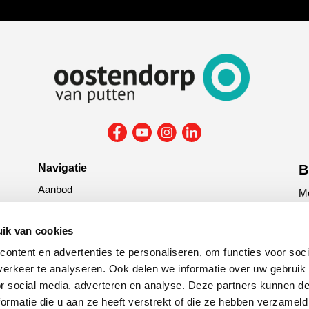
Navigatie
B
Aanbod
Me
Reparatie & onderhoud
la
Verzekering
ik van cookies
G
ontent en advertenties te personaliseren, om functies voor soci
tit
erkeer te analyseren. Ook delen we informatie over uw gebruik
or social media, adverteren en analyse. Deze partners kunnen 
C
ormatie die u aan ze heeft verstrekt of die ze hebben verzameld