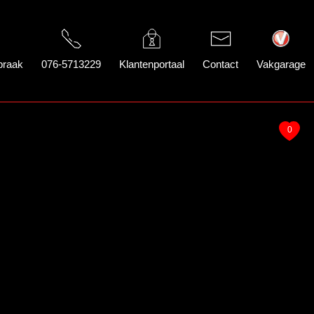
praak
076-5713229
Klantenportaal
Contact
Vakgarage
0