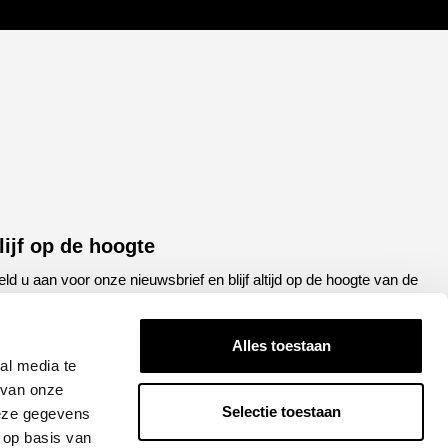
lijf op de hoogte
ld u aan voor onze nieuwsbrief en blijf altijd op de hoogte van de
atste ontwikkelingen binnen Honda Breda
Alles toestaan
een
E-
al media te
el
mailadres
 van onze
Selectie toestaan
deze gegevens
APTCHA
 op basis van