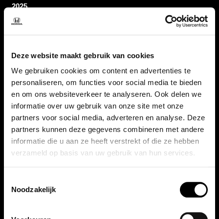
2025
Vermogen
92 pk
Deze website maakt gebruik van cookies
We gebruiken cookies om content en advertenties te
personaliseren, om functies voor social media te bieden
Aantal deuren
en om ons websiteverkeer te analyseren. Ook delen we
4
informatie over uw gebruik van onze site met onze
partners voor social media, adverteren en analyse. Deze
partners kunnen deze gegevens combineren met andere
BTW / Marge
informatie die u aan ze heeft verstrekt of die ze hebben
BTW
verzameld op basis van uw gebruik van hun services.
Toestemmingsselectie
Bekijk alle specificaties
Noodzakelijk