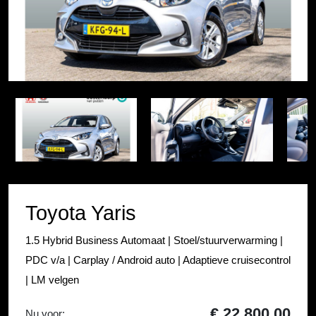
Item
1
Item
of
1
33
of
33
Toyota Yaris
1.5 Hybrid Business Automaat | Stoel/stuurverwarming |
PDC v/a | Carplay / Android auto | Adaptieve cruisecontrol
| LM velgen
€ 22.800,00
Nu voor: