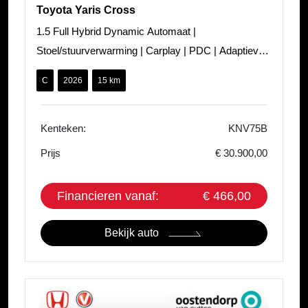
Toyota Yaris Cross
1.5 Full Hybrid Dynamic Automaat |
Stoel/stuurverwarming | Carplay | PDC | Adaptieve
cruisecontrol
C
2026
15 km
Kenteken:
KNV75B
Prijs
€ 30.900,00
Financieren vanaf:
€ 466,00
Bekijk auto