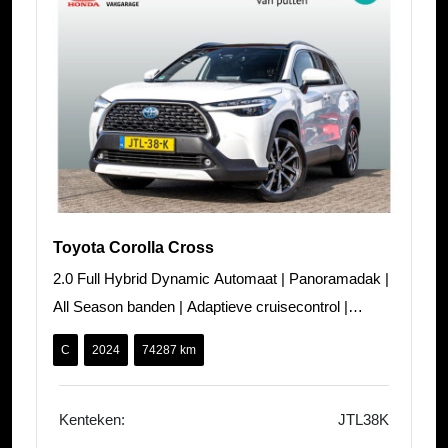
Toyota Corolla Cross
2.0 Full Hybrid Dynamic Automaat | Panoramadak |
All Season banden | Adaptieve cruisecontrol |
Stuur/stoelverwarming | camera
C
2024
74287 km
Kenteken:
JTL38K