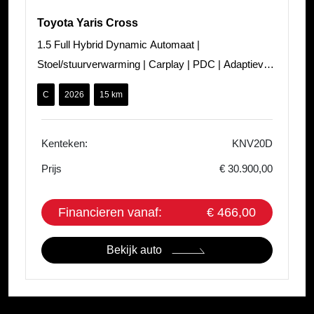
Toyota Yaris Cross
1.5 Full Hybrid Dynamic Automaat |
Stoel/stuurverwarming | Carplay | PDC | Adaptieve
cruisecontrol
C
2026
15 km
Kenteken:
KNV20D
Prijs
€ 30.900,00
Financieren vanaf:
€ 466,00
Bekijk auto