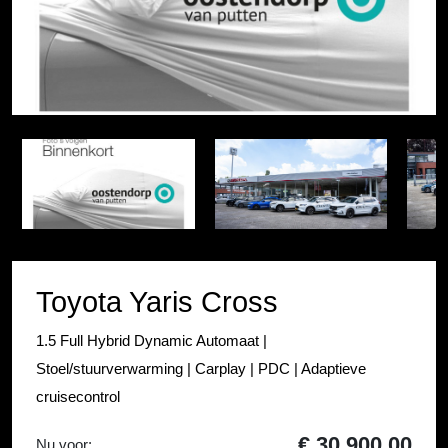
Item
1
Item
of
1
4
of
4
Toyota Yaris Cross
1.5 Full Hybrid Dynamic Automaat |
Stoel/stuurverwarming | Carplay | PDC | Adaptieve
cruisecontrol
€ 30.900,00
Nu voor: