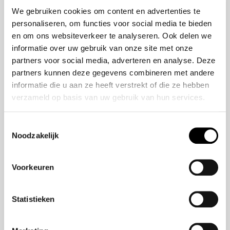
50 jaar bestaan
ZR-V e:HEV
We gebruiken cookies om content en advertenties te
CR-V e:HEV &
personaliseren, om functies voor social media te bieden
e:PHEV
en om ons websiteverkeer te analyseren. Ook delen we
HR-V e:HEV
informatie over uw gebruik van onze site met onze
partners voor social media, adverteren en analyse. Deze
Civic e:HEV
partners kunnen deze gegevens combineren met andere
Jazz e:HEV
informatie die u aan ze heeft verstrekt of die ze hebben
Civic Type R
verzameld op basis van uw gebruik van hun services.
Prelude e:HEV
Toestemmingsselectie
Noodzakelijk
Navigatie
Aanbod
Voorkeuren
Reparatie & onderhoud
Verzekering
Statistieken