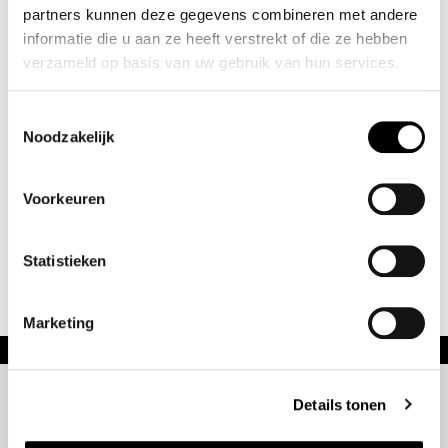
partners kunnen deze gegevens combineren met andere
informatie die u aan ze heeft verstrekt of die ze hebben
Telefoon
*
verzameld op basis van uw gebruik van hun services.
Toestemmingsselectie
Noodzakelijk
Voorkeuren
Verzenden
Statistieken
Marketing
Details tonen