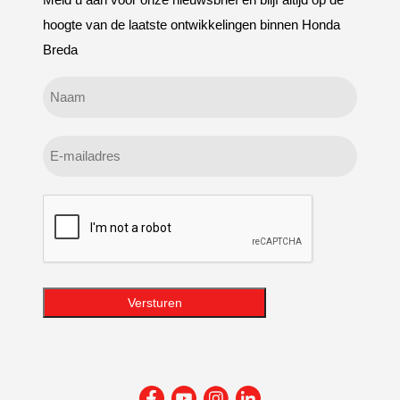
hoogte van de laatste ontwikkelingen binnen Honda
Breda
Geen
titel
E-
mailadres
CAPTCHA
Versturen