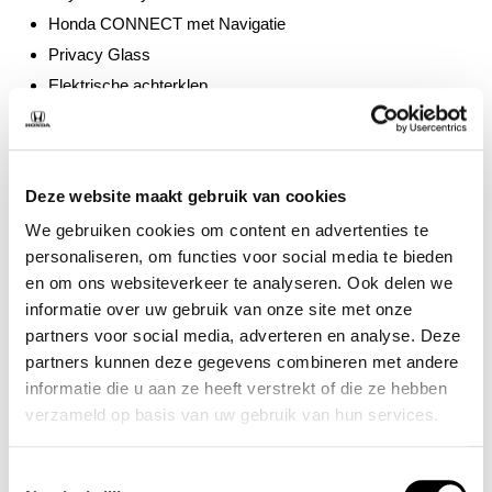
Honda CONNECT met Navigatie
Privacy Glass
Elektrische achterklep
Achteruitkijkcamera
18″ Velgen
Parkeersensoren voor en achter
Deze website maakt gebruik van cookies
Honda SENSING
We gebruiken cookies om content en advertenties te
Opties exterieur
personaliseren, om functies voor social media te bieden
en om ons websiteverkeer te analyseren. Ook delen we
Robuust, ingetogen of vooral praktisch? Hoe u de ZR-V Sport het
informatie over uw gebruik van onze site met onze
liefste ziet, is helemaal aan u.
partners voor social media, adverteren en analyse. Deze
partners kunnen deze gegevens combineren met andere
Robust Pack
informatie die u aan ze heeft verstrekt of die ze hebben
Black Pack
verzameld op basis van uw gebruik van hun services.
Vaste trekhaak
Toestemmingsselectie
Inklapbare trekhaak