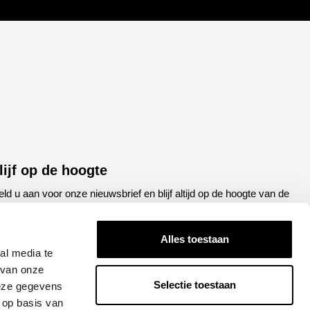
lijf op de hoogte
ld u aan voor onze nieuwsbrief en blijf altijd op de hoogte van de
atste ontwikkelingen binnen Honda Breda
Alles toestaan
een
E-
al media te
el
mailadres
 van onze
Selectie toestaan
deze gegevens
APTCHA
 op basis van