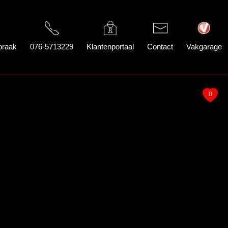
praak
076-5713229
Klantenportaal
Contact
Vakgarage
0