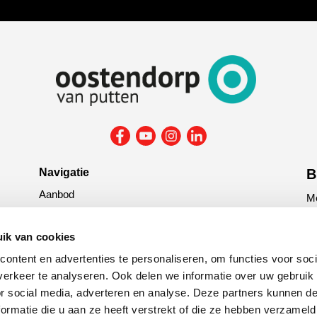
Navigatie
B
Aanbod
Me
Reparatie & onderhoud
la
Verzekering
ik van cookies
G
ontent en advertenties te personaliseren, om functies voor soci
tit
erkeer te analyseren. Ook delen we informatie over uw gebruik
or social media, adverteren en analyse. Deze partners kunnen 
C
ormatie die u aan ze heeft verstrekt of die ze hebben verzameld