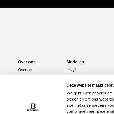
Over ons
Modellen
Over ons
e:Ny1
50 jaar bestaan
ZR-V e:HEV
CR-V e:HEV &
Deze website maakt gebru
e:PHEV
We gebruiken cookies om c
HR-V e:HEV
bieden en om ons websitev
site met onze partners vo
Civic e:HEV
combineren met andere inf
Jazz e:HEV