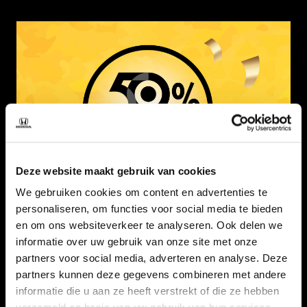
Deze website maakt gebruik van cookies
We gebruiken cookies om content en advertenties te
personaliseren, om functies voor social media te bieden
en om ons websiteverkeer te analyseren. Ook delen we
informatie over uw gebruik van onze site met onze
Slim laden met slim voordeel
partners voor social media, adverteren en analyse. Deze
partners kunnen deze gegevens combineren met andere
Kies voor elektrisch rijden met 50% korting op een Watt-
informatie die u aan ze heeft verstrekt of die ze hebben
laadoplossing naar keuze.* Een actievoordeel waar je