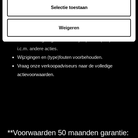
€1.500.
Selectie toestaan
Bij aankoop van meerdere accessoires wordt de korting
berekend over het duurste product.
Weigeren
De korting is niet inwisselbaar voor contanten.
Actie is niet geldig i.c.m. zakelijke/private (flex)lease of
i.c.m. andere acties.
Wijzigingen en (type)fouten voorbehouden.
Vraag onze verkoopadviseurs naar de volledige
actievoorwaarden.
**Voorwaarden 50 maanden garantie: