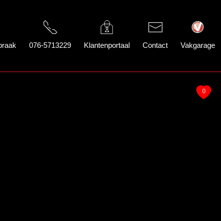
praak
076-5713229
Klantenportaal
Contact
Vakgarage
0