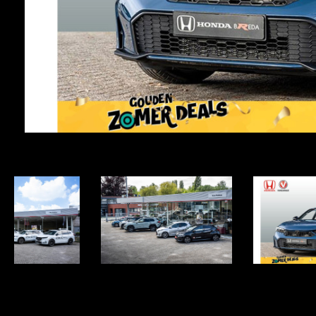
Item
1
of
45