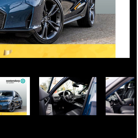
Item
1
of
45