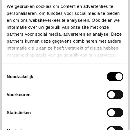
50 jaar bestaan
ZR-V e:HEV
We gebruiken cookies om content en advertenties te
CR-V e:HEV &
personaliseren, om functies voor social media te bieden
e:PHEV
en om ons websiteverkeer te analyseren. Ook delen we
HR-V e:HEV
informatie over uw gebruik van onze site met onze
partners voor social media, adverteren en analyse. Deze
Civic e:HEV
partners kunnen deze gegevens combineren met andere
Jazz e:HEV
informatie die u aan ze heeft verstrekt of die ze hebben
Civic Type R
verzameld op basis van uw gebruik van hun services.
Prelude e:HEV
Toestemmingsselectie
Noodzakelijk
Navigatie
Aanbod
Voorkeuren
Reparatie & onderhoud
Verzekering
Statistieken