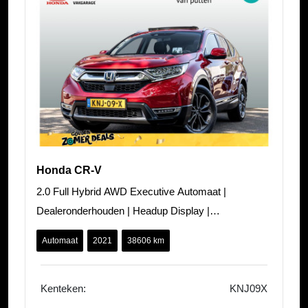
Honda CR-V
2.0 Full Hybrid AWD Executive Automaat |
Dealeronderhouden | Headup Display |
Panoramadak | Carplay/ Android auto | Adaptieve Cr
Automaat
2021
38606 km
Kenteken:
KNJ09X