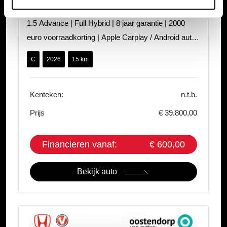
Honda HR-V
1.5 Advance | Full Hybrid | 8 jaar garantie | 2000
euro voorraadkorting | Apple Carplay / Android auto |
PDC voor en achter | St
C
2026
15 km
Kenteken:
n.t.b.
Prijs
€ 39.800,00
Financieren vanaf:
€ 600,00
Bekijk auto