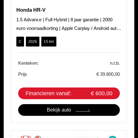
Honda HR-V
1.5 Advance | Full Hybrid | 8 jaar garantie | 2000
euro voorraadkorting | Apple Carplay / Android auto |
PDC voor en achter | St
C
2026
15 km
Kenteken:
n.t.b.
Prijs
€ 39.800,00
Financieren vanaf:
€ 600,00
Bekijk auto