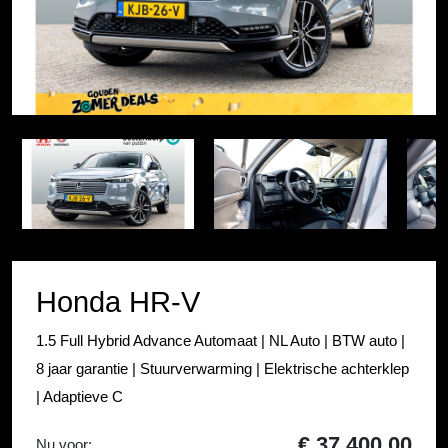
Item
1
Item
of
1
43
of
43
Honda HR-V
1.5 Full Hybrid Advance Automaat | NL Auto | BTW auto |
8 jaar garantie | Stuurverwarming | Elektrische achterklep
| Adaptieve C
€ 37.400,00
Nu voor: