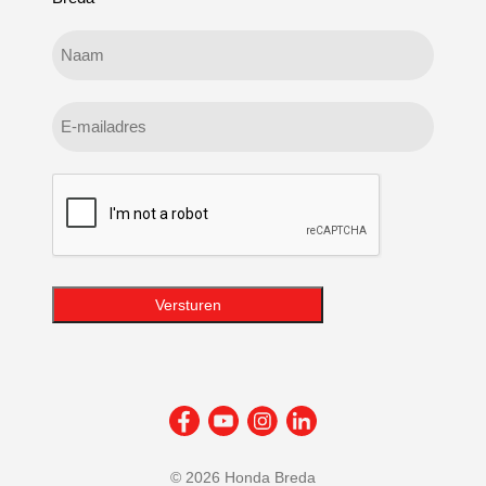
Geen
titel
E-
mailadres
CAPTCHA
Versturen
©
2026 Honda Breda