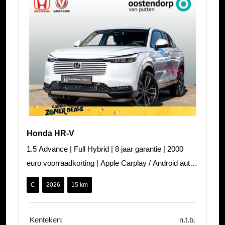
Honda HR-V
1.5 Advance | Full Hybrid | 8 jaar garantie | 2000
euro voorraadkorting | Apple Carplay / Android auto |
PDC voor en achter | St
C
2026
15 km
Kenteken:
n.t.b.