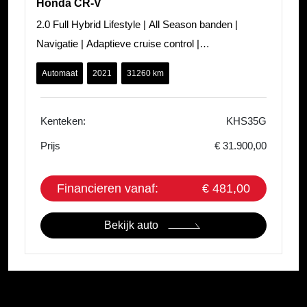
Honda CR-V
2.0 Full Hybrid Lifestyle | All Season banden |
Navigatie | Adaptieve cruise control |
Carplay/Android auto | PDC | Camera | Sto
Automaat
2021
31260 km
Kenteken:
KHS35G
Prijs
€ 31.900,00
Financieren vanaf:
€ 481,00
Bekijk auto