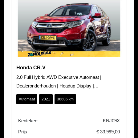
Honda CR-V
2.0 Full Hybrid AWD Executive Automaat |
Dealeronderhouden | Headup Display |
Panoramadak | Carplay/ Android auto | Adaptieve Cr
Automaat
2021
38606 km
Kenteken:
KNJ09X
Prijs
€ 33.999,00