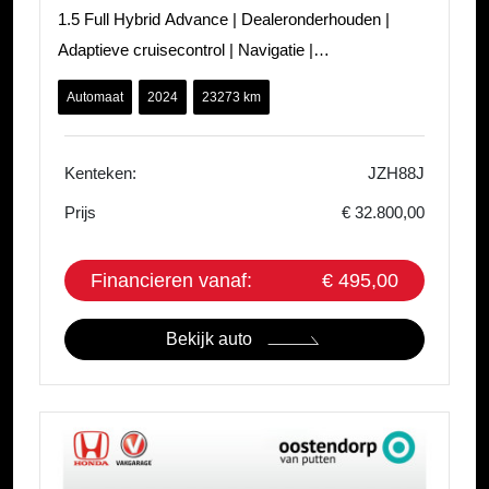
1.5 Full Hybrid Advance | Dealeronderhouden |
Adaptieve cruisecontrol | Navigatie |
Stoelverwarming | PDC voor en achter | Elekt
Automaat
2024
23273 km
Kenteken:
JZH88J
Prijs
€ 32.800,00
Financieren vanaf:
€ 495,00
Bekijk auto