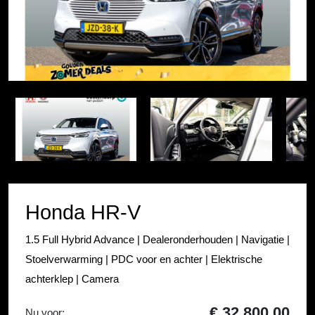
Item
1
Item
of
1
44
of
44
Honda HR-V
1.5 Full Hybrid Advance | Dealeronderhouden | Navigatie |
Stoelverwarming | PDC voor en achter | Elektrische
achterklep | Camera
€ 32.800,00
Nu voor: