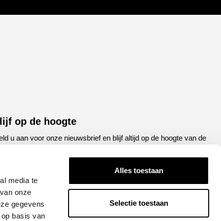
lijf op de hoogte
ld u aan voor onze nieuwsbrief en blijf altijd op de hoogte van de
atste ontwikkelingen binnen Honda Breda
Alles toestaan
een
E-
al media te
el
mailadres
 van onze
Selectie toestaan
deze gegevens
APTCHA
 op basis van