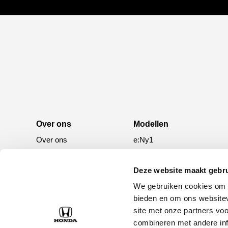
Over ons
Modellen
Over ons
e:Ny1
50 jaar bestaan
ZR-V e:HEV
CR-V e:HEV &
Deze website maakt gebru
e:PHEV
We gebruiken cookies om c
HR-V e:HEV
bieden en om ons websitev
site met onze partners vo
Civic e:HEV
combineren met andere inf
Jazz e:HEV