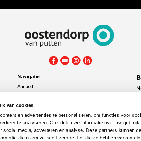
Navigatie
B
Aanbod
Me
Reparatie & onderhoud
la
Verzekering
ik van cookies
G
ontent en advertenties te personaliseren, om functies voor soci
tit
erkeer te analyseren. Ook delen we informatie over uw gebruik
or social media, adverteren en analyse. Deze partners kunnen 
C
ormatie die u aan ze heeft verstrekt of die ze hebben verzameld