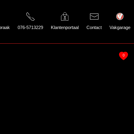
praak
076-5713229
Klantenportaal
Contact
Vakgarage
0