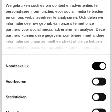
50 jaar bestaan
ZR-V e:HEV
We gebruiken cookies om content en advertenties te
CR-V e:HEV &
personaliseren, om functies voor social media te bieden
e:PHEV
en om ons websiteverkeer te analyseren. Ook delen we
HR-V e:HEV
informatie over uw gebruik van onze site met onze
partners voor social media, adverteren en analyse. Deze
Civic e:HEV
partners kunnen deze gegevens combineren met andere
Jazz e:HEV
informatie die u aan ze heeft verstrekt of die ze hebben
Civic Type R
verzameld op basis van uw gebruik van hun services.
Prelude e:HEV
Toestemmingsselectie
Noodzakelijk
Navigatie
Aanbod
Voorkeuren
Reparatie & onderhoud
Verzekering
Statistieken