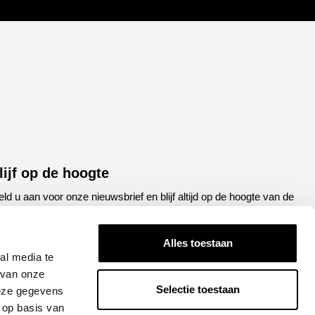
lijf op de hoogte
ld u aan voor onze nieuwsbrief en blijf altijd op de hoogte van de
atste ontwikkelingen binnen Honda Breda
Alles toestaan
een
E-
al media te
el
mailadres
 van onze
Selectie toestaan
deze gegevens
APTCHA
 op basis van