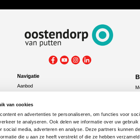
Navigatie
B
Aanbod
Me
Reparatie & onderhoud
la
Verzekering
ik van cookies
G
ontent en advertenties te personaliseren, om functies voor soci
tit
erkeer te analyseren. Ook delen we informatie over uw gebruik
or social media, adverteren en analyse. Deze partners kunnen 
C
ormatie die u aan ze heeft verstrekt of die ze hebben verzameld