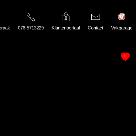
praak
076-5713229
Klantenportaal
Contact
Vakgarage
0