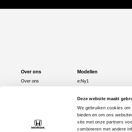
Over ons
Modellen
Over ons
e:Ny1
50 jaar bestaan
ZR-V e:HEV
CR-V e:HEV &
Deze website maakt gebru
e:PHEV
We gebruiken cookies om c
HR-V e:HEV
bieden en om ons websitev
site met onze partners vo
Civic e:HEV
combineren met andere inf
Jazz e:HEV