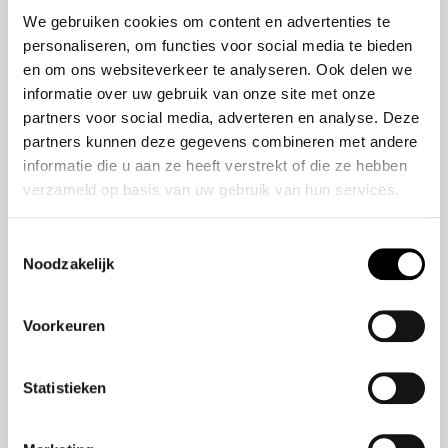
50 jaar bestaan
ZR-V e:HEV
We gebruiken cookies om content en advertenties te
CR-V e:HEV &
personaliseren, om functies voor social media te bieden
e:PHEV
en om ons websiteverkeer te analyseren. Ook delen we
HR-V e:HEV
informatie over uw gebruik van onze site met onze
partners voor social media, adverteren en analyse. Deze
Civic e:HEV
partners kunnen deze gegevens combineren met andere
Jazz e:HEV
informatie die u aan ze heeft verstrekt of die ze hebben
Civic Type R
verzameld op basis van uw gebruik van hun services.
Prelude e:HEV
Toestemmingsselectie
Noodzakelijk
Navigatie
Aanbod
Voorkeuren
Reparatie & onderhoud
Verzekering
Statistieken