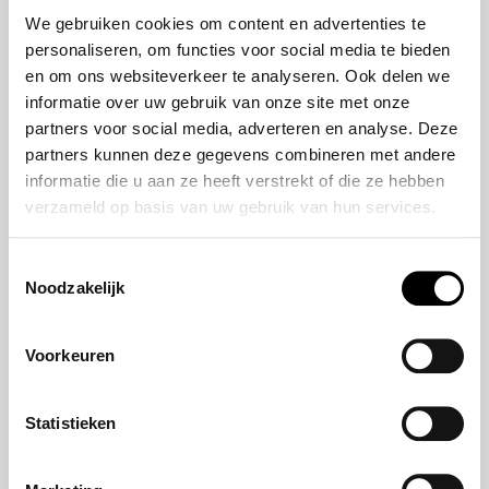
50 jaar bestaan
ZR-V e:HEV
We gebruiken cookies om content en advertenties te
CR-V e:HEV &
personaliseren, om functies voor social media te bieden
e:PHEV
en om ons websiteverkeer te analyseren. Ook delen we
HR-V e:HEV
informatie over uw gebruik van onze site met onze
partners voor social media, adverteren en analyse. Deze
Civic e:HEV
partners kunnen deze gegevens combineren met andere
Jazz e:HEV
informatie die u aan ze heeft verstrekt of die ze hebben
Civic Type R
verzameld op basis van uw gebruik van hun services.
Prelude e:HEV
Toestemmingsselectie
Noodzakelijk
Navigatie
Aanbod
Voorkeuren
Reparatie & onderhoud
Verzekering
Statistieken