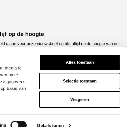
lijf op de hoogte
ld u aan voor onze nieuwsbrief en blijf altijd op de hoogte van de
atste ontwikkelingen binnen Honda Breda
Alles toestaan
een
E-
al media te
el
mailadres
 van onze
Selectie toestaan
deze gegevens
APTCHA
 op basis van
Weigeren
Versturen
ing
Details tonen