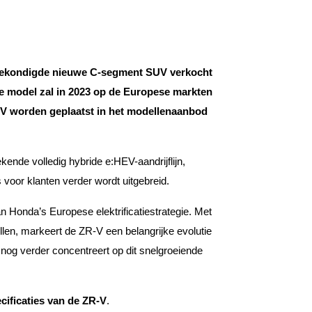
ngekondigde nieuwe C-segment SUV verkocht
e model zal in 2023 op de Europese markten
R-V worden geplaatst in het modellenaanbod
ende volledig hybride e:HEV-aandrijflijn,
voor klanten verder wordt uitgebreid.
 Honda’s Europese elektrificatiestrategie. Met
en, markeert de ZR-V een belangrijke evolutie
nog verder concentreert op dit snelgroeiende
cificaties van de ZR-V
.