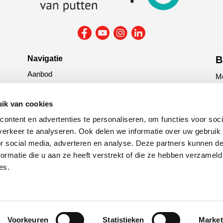
Navigatie
B
Aanbod
Me
Reparatie & onderhoud
la
Verzekering
ik van cookies
G
ontent en advertenties te personaliseren, om functies voor soci
tit
erkeer te analyseren. Ook delen we informatie over uw gebruik
or social media, adverteren en analyse. Deze partners kunnen 
C
ormatie die u aan ze heeft verstrekt of die ze hebben verzameld
es.
Voorkeuren
Statistieken
Market