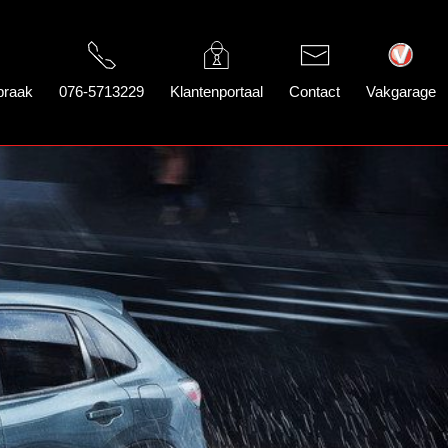
praak
076-5713229
Klantenportaal
Contact
Vakgarage