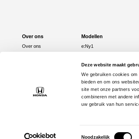
Over ons
Modellen
Over ons
e:Ny1
50 jaar bestaan
ZR-V e:HEV
CR-V e:HEV &
Deze website maakt gebru
e:PHEV
We gebruiken cookies om c
HR-V e:HEV
bieden en om ons websitev
site met onze partners vo
Civic e:HEV
combineren met andere inf
Jazz e:HEV
uw gebruik van hun servic
Civic Type R
Prelude e:HEV
Toestemmingsselectie
Noodzakelijk
©
2026 Honda Breda
Home
Disclaimer
Privacybeleid