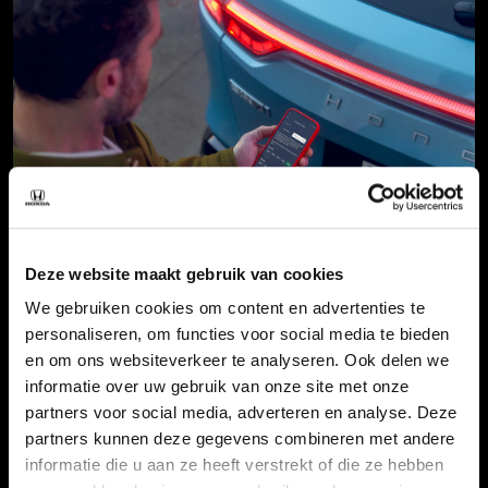
Deze website maakt gebruik van cookies
Update voor My Honda+-app
We gebruiken cookies om content en advertenties te
personaliseren, om functies voor social media te bieden
04-07-2024 - Dealer
en om ons websiteverkeer te analyseren. Ook delen we
Civic
CR-V
e:Ny1
Jazz
ZR-V
informatie over uw gebruik van onze site met onze
partners voor social media, adverteren en analyse. Deze
partners kunnen deze gegevens combineren met andere
Bericht bekijken
informatie die u aan ze heeft verstrekt of die ze hebben