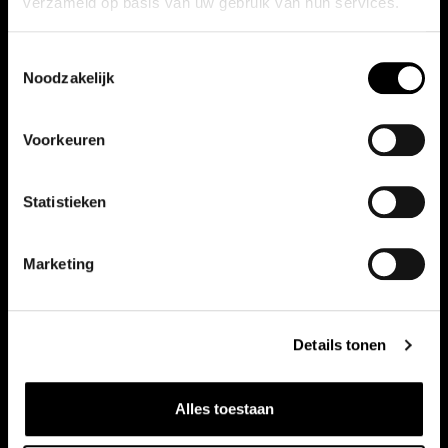
verzameld op basis van uw gebruik van hun services.
Toestemmingsselectie
Noodzakelijk
Voorkeuren
Statistieken
Marketing
Details tonen
Specificaties van de Honda CR-V
e:HEV en e:PHEV
Alles toestaan
29-06-2024 - Dealer
CR-V
hybride